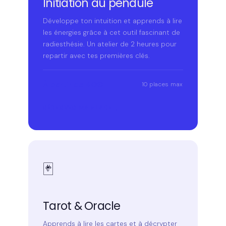
Initiation au pendule
Développe ton intuition et apprends à lire
les énergies grâce à cet outil fascinant de
radiesthésie. Un atelier de 2 heures pour
repartir avec tes premières clés.
À partir de 40€
10 places max
RÉSERVER MA PLACE
🃏
Tarot & Oracle
Apprends à lire les cartes et à décrypter