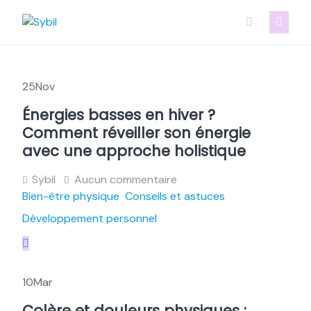
Skip
to
content
25
Nov
Énergies basses en hiver ?
Comment réveiller son énergie
avec une approche holistique
Sybil
Aucun commentaire
Bien-être physique
Conseils et astuces
Développement personnel
10
Mar
Colère et douleurs physiques :