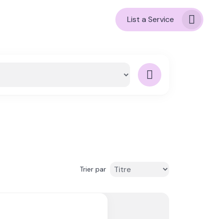
List a Service
Trier par