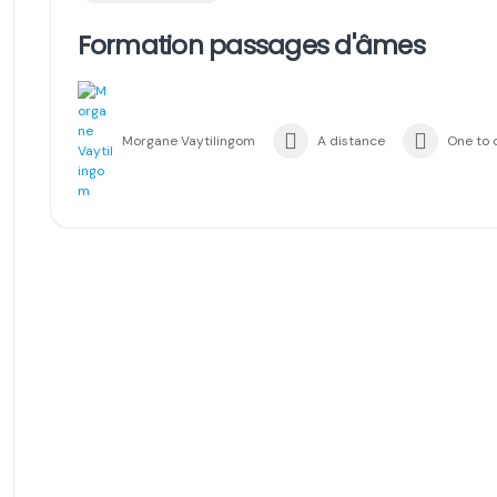
Formation passages d'âmes
Morgane Vaytilingom
A distance
One to 