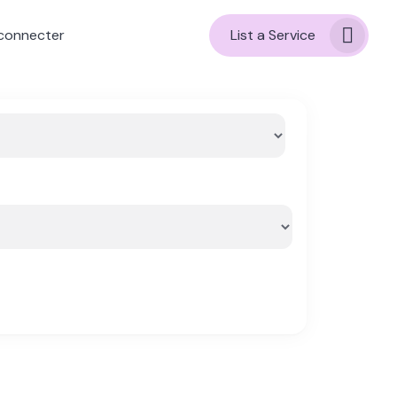
connecter
List a Service