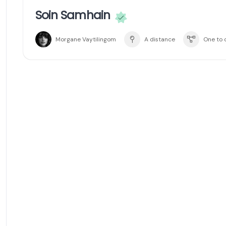
Soin Samhain
Morgane Vaytilingom
A distance
One to 