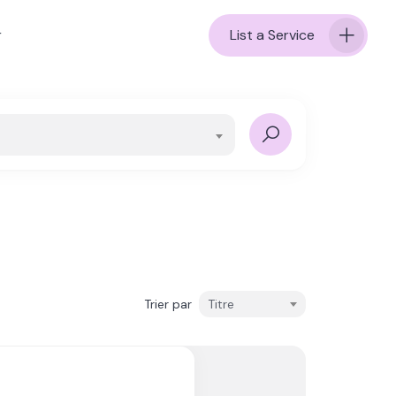
r
List a Service
Trier par
Titre