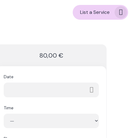
List a Service
80,00 €
Date
Time