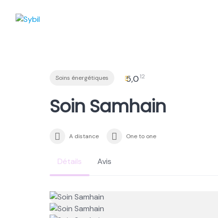
Skip
to
content
12
5,0
Soins énergétiques
Soin Samhain
A distance
One to one
Détails
Avis