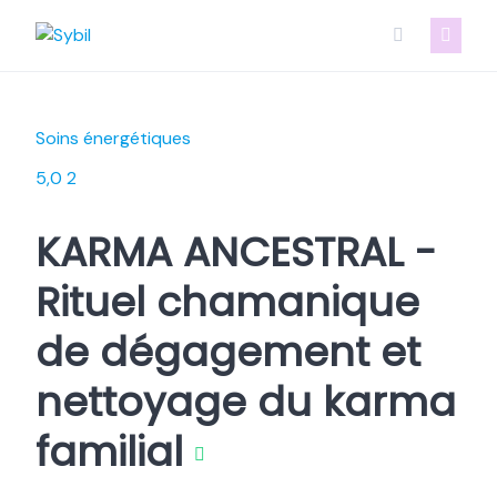
Skip
to
content
Soins énergétiques
5,0
2
KARMA ANCESTRAL -
Rituel chamanique
de dégagement et
nettoyage du karma
familial