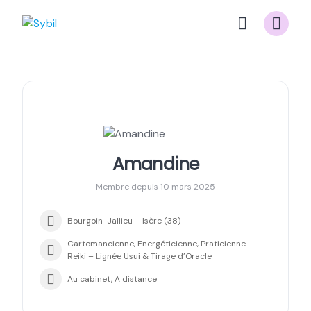
Skip
to
content
Amandine
Membre depuis 10 mars 2025
Bourgoin-Jallieu – Isère (38)
Cartomancienne, Energéticienne, Praticienne
Reiki – Lignée Usui & Tirage d’Oracle
Au cabinet, A distance