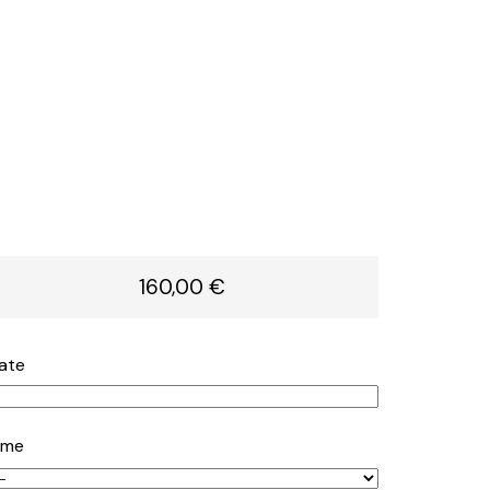
160,00 €
ate
ime