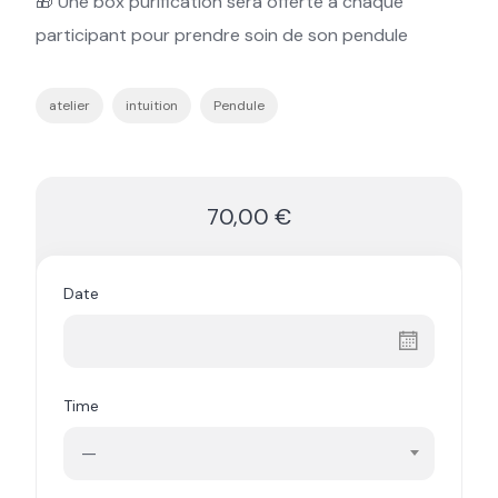
🎁 Une box purification sera offerte à chaque
participant pour prendre soin de son pendule
atelier
intuition
Pendule
70,00 €
Date
Time
—