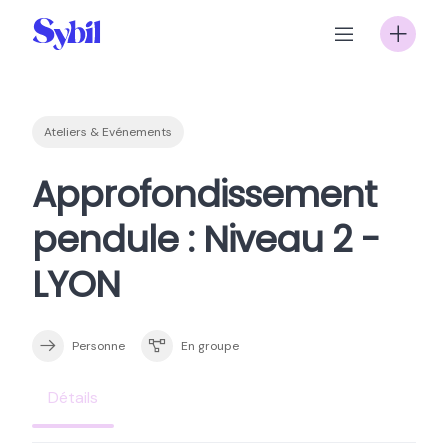
Skip
to
content
Ateliers & Evénements
Approfondissement
pendule : Niveau 2 -
LYON
Personne
En groupe
Détails