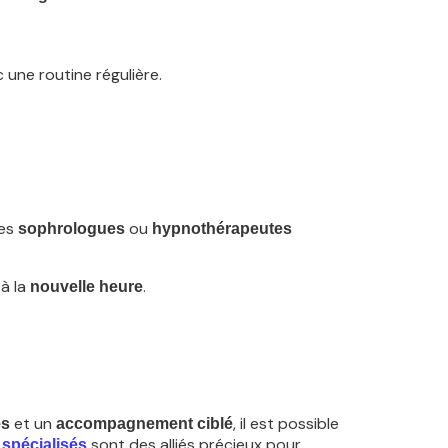
c une routine régulière.
Les
ou
sophrologues
hypnothérapeutes
à la
.
nouvelle heure
et un
, il est possible
es
accompagnement ciblé
sont des alliés précieux pour
 spécialisés