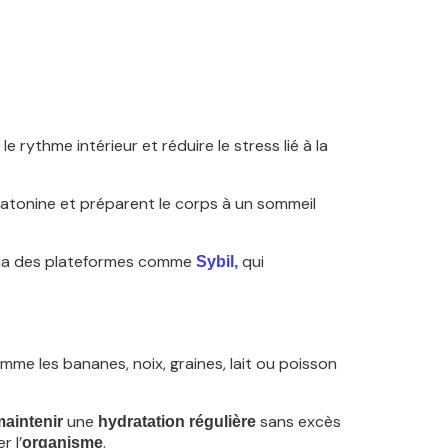
e rythme intérieur et réduire le stress lié à la
latonine et préparent le corps à un sommeil
s via des plateformes comme
qui
Sybil,
me les bananes, noix, graines, lait ou poisson
une
sans excès
aintenir
hydratation régulière
r l’
.
organisme