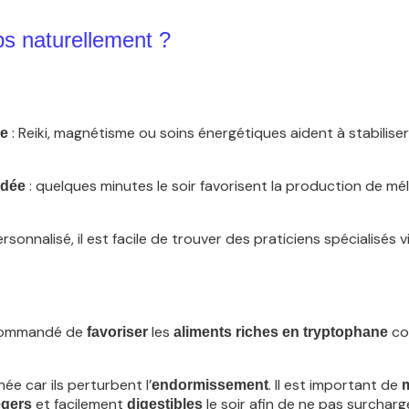
 naturellement ?
: Reiki, magnétisme ou soins énergétiques aident à stabiliser l
ue
: quelques minutes le soir favorisent la production de mé
idée
onnalisé, il est facile de trouver des praticiens spécialisé
recommandé de
les
com
favoriser
aliments riches en tryptophane
née car ils perturbent l’
. Il est important de
endormissement
m
et facilement
le soir afin de ne pas surcharge
égers
digestibles