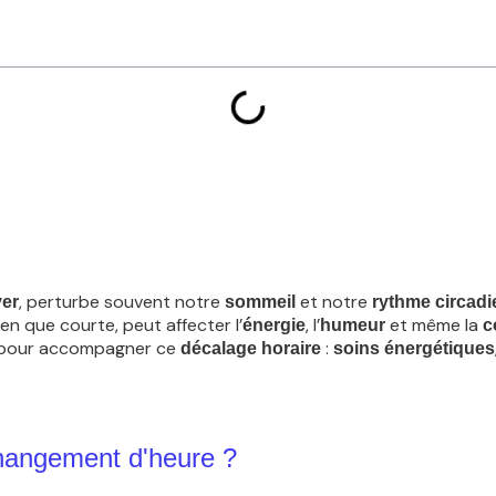
, perturbe souvent notre
et notre
ver
sommeil
rythme circadi
bien que courte, peut affecter l’
, l’
et même la
énergie
humeur
c
pour accompagner ce
:
décalage horaire
soins énergétiques
changement d'heure ?