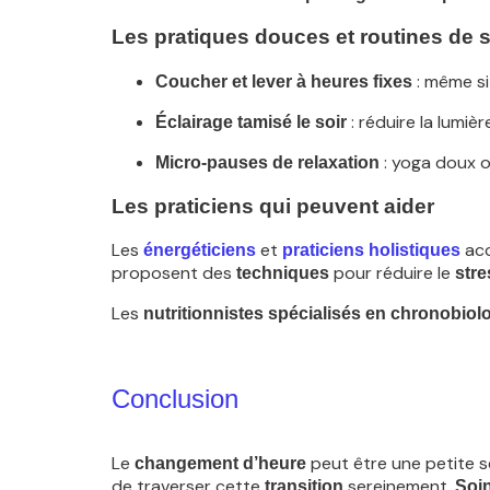
Les pratiques douces et routines de
: même si 
Coucher et lever à heures fixes
: réduire la lumiè
Éclairage tamisé le soir
: yoga doux o
Micro-pauses de relaxation
Les praticiens qui peuvent aider
Les
et
acc
énergéticiens
praticiens holistiques
proposent des
pour réduire le
techniques
stre
Les
nutritionnistes spécialisés en chronobiol
Conclusion
Le
peut être une petite 
changement d’heure
de traverser cette
sereinement.
transition
Soi