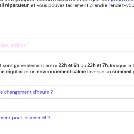
, et vous pouvez facilement prendre rendez-vo
l réparateur
réparatrices ?
sont généralement entre
ou
, lorsque la
s
22h et 6h
23h et 7h
et un
favorise un
me régulier
environnement calme
sommeil 
le changement d’heure ?
iment pour le sommeil ?