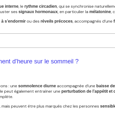
, le
, qui se synchronise naturelle
ue interne
rythme circadien
juster ses
, en particulier la
, 
signaux hormonaux
mélatonine
ou des
, accompagnés d’une
té à s’endormir
réveils précoces
ment d'heure sur le sommeil ?
çons : une
accompagnée d’une
somnolence diurne
baisse de
Elle peut également entraîner une
perturbation de l’appétit et 
mplète.
, mais peuvent être plus marqués chez les personnes
sensibl