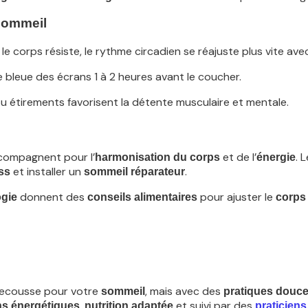
 sommeil
le corps résiste, le rythme circadien se réajuste plus vite ave
re bleue des écrans 1 à 2 heures avant le coucher.
u étirements favorisent la détente musculaire et mentale.
ompagnent pour l’
et de l’
. 
harmonisation du corps
énergie
et installer un
.
ss
sommeil réparateur
donnent des
pour ajuster le
ogie
conseils alimentaires
corps
secousse pour votre
, mais avec des
sommeil
pratiques douc
,
et suivi par des
ns énergétiques
nutrition adaptée
praticiens