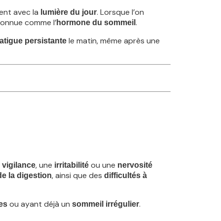
ment avec la
. Lorsque l’on
lumière du jour
connue comme l’
.
hormone du sommeil
le matin, même après une
fatigue persistante
, une
ou une
 vigilance
irritabilité
nervosité
, ainsi que des
de la digestion
difficultés à
ou ayant déjà un
.
es
sommeil irrégulier