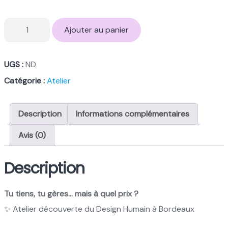
quantité
Ajouter au panier
de
Découverte
du
UGS :
ND
Design
Catégorie :
Atelier
Humain
Description
Informations complémentaires
Avis (0)
Description
Tu tiens, tu gères… mais à quel prix ?
✨ Atelier découverte du Design Humain à Bordeaux