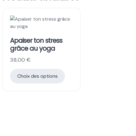
Apaiser ton stress
grâce au yoga
38,00
€
Choix des options
Ce
produit
a
plusieurs
variations.
Les
options