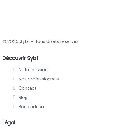
peuvent
être
choisies
sur
la
page
© 2025 Sybil – Tous droits réservés
du
produit
Découvrir Sybil
Notre mission
Nos professionnels
Contact
Blog
Bon cadeau
Légal