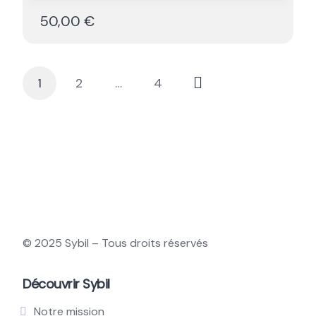
50,00 €
1
2
…
4
Pagination
des
publications
© 2025 Sybil – Tous droits réservés
Découvrir Sybil
Notre mission