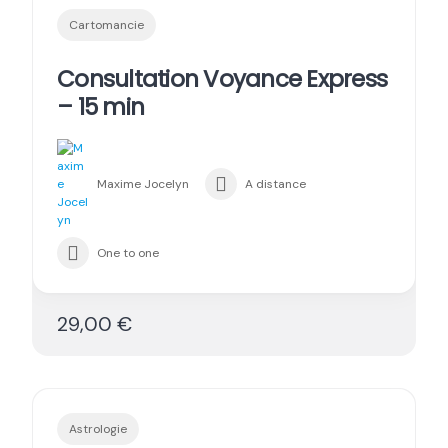
Cartomancie
Consultation Voyance Express
– 15 min
Maxime Jocelyn
A distance
One to one
29,00 €
Astrologie