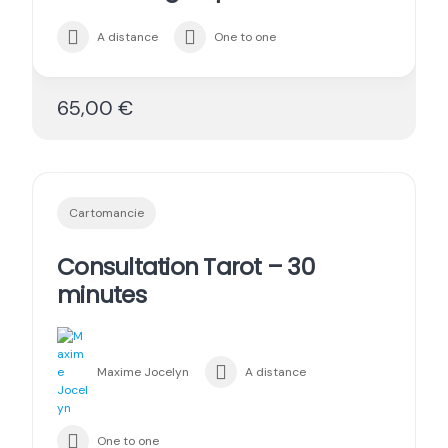
A distance
One to one
65,00 €
Cartomancie
Consultation Tarot – 30
minutes
Maxime Jocelyn
A distance
One to one