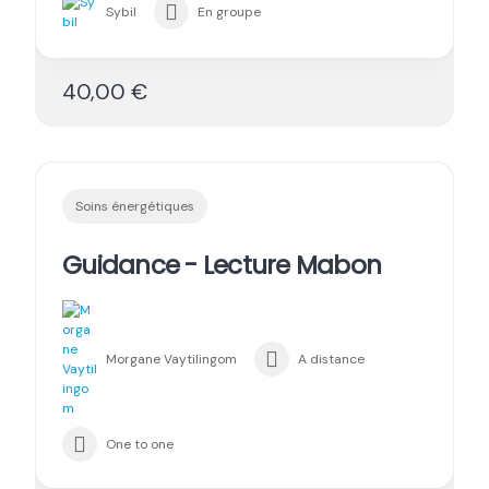
Sybil
En groupe
40,00 €
Soins énergétiques
Guidance - Lecture Mabon
Morgane Vaytilingom
A distance
One to one