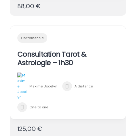
88,00 €
Cartomancie
Consultation Tarot &
Astrologie – 1h30
Maxime Jocelyn
A distance
One to one
125,00 €