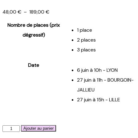
Plage
48,00
€
–
189,00
€
de
prix :
Nombre de places (prix
1 place
48,00 €
dégressif)
à
2 places
189,00 €
3 places
Date
6 juin à 10h - LYON
27 juin à 11h - BOURGOIN-
JALLIEU
27 juin à 15h - LILLE
quantité
Ajouter au panier
de