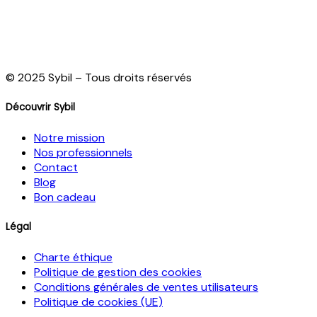
variations.
variations.
Les
Les
options
options
peuvent
peuvent
être
être
© 2025 Sybil – Tous droits réservés
choisies
choisies
sur
sur
Découvrir Sybil
la
la
page
page
Notre mission
du
du
Nos professionnels
produit
produit
Contact
Blog
Bon cadeau
Légal
Charte éthique
Politique de gestion des cookies
Conditions générales de ventes utilisateurs
Politique de cookies (UE)