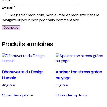
E-mail
*
Enregistrer mon nom, mon e-mail et mon site dans le
navigateur pour mon prochain commentaire.
Produits similaires
Découverte du Design
Apaiser ton stress grâce
Humain
au yoga
40,00
€
38,00
€
Ce
Ce
Choix des options
Choix des options
produit
produit
a
a
plusieurs
plusieurs