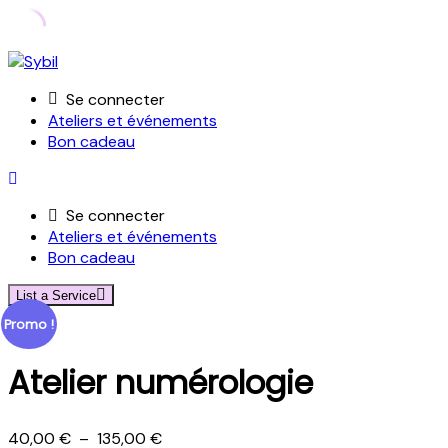
Skip
to
Se connecter
content
Ateliers et événements
Bon cadeau
Se connecter
Ateliers et événements
Bon cadeau
List a Service
Promo !
Atelier numérologie
Plage
40,00
€
–
135,00
€