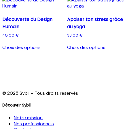
Découverte du Design
Apaiser ton stress grâce
Humain
au yoga
40,00
€
38,00
€
Ce
Ce
Choix des options
Choix des options
produit
produit
a
a
plusieurs
plusieurs
variations.
variations.
Les
Les
options
options
peuvent
peuvent
être
être
© 2025 Sybil – Tous droits réservés
choisies
choisies
sur
sur
Découvrir Sybil
la
la
page
page
Notre mission
du
du
Nos professionnels
produit
produit