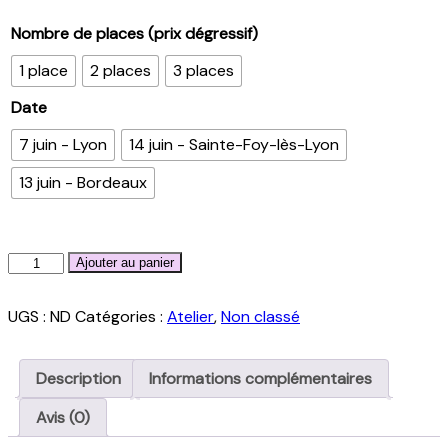
de
prix :
Nombre de places (prix dégressif)
40,00 €
1 place
2 places
3 places
à
135,00 €
Date
7 juin - Lyon
14 juin - Sainte-Foy-lès-Lyon
13 juin - Bordeaux
quantité
Ajouter au panier
de
Atelier
UGS :
ND
Catégories :
Atelier
,
Non classé
numérologie
Description
Informations complémentaires
Avis (0)